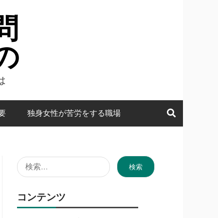
問
の
は
要
独身女性が苦労をする職場
検
索:
コンテンツ